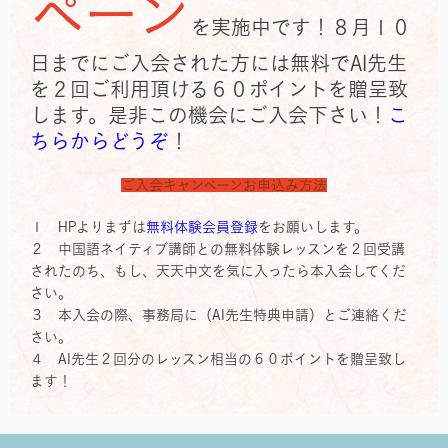
ペーン
を実施中です！８月１０
日までにご入会された方には無料でAI先生
を２回ご利用頂ける６０ポイントを贈呈致
します。是非この機会にご入会下さい！
こ
ちらからどうぞ
！
ご入会キャンペーンお申込み方法
１ HPよりまずは
無料体験会員登録
をお願いします。
２ 中国語ネイティブ講師との無料体験レッスンを２回受講
されたのち、もし、天天中文を気に入ったら本入会してくだ
さい。
３ 本入会の際、事務局に（AI先生特典申請）とご連絡くだ
さい。
４ AI先生２回分のレッスン相当の６０ポイントを贈呈致し
ます！