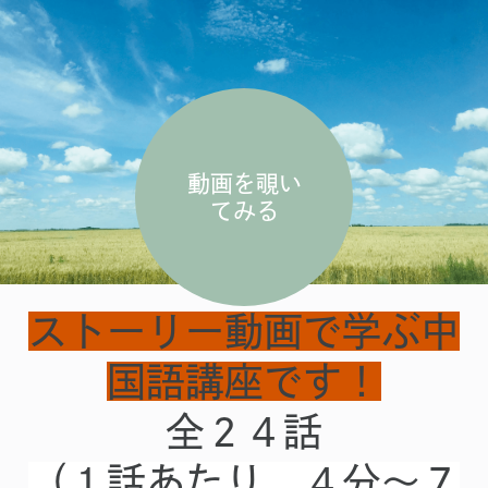
動画を覗い
てみる
ストーリー動画で学ぶ中
国語講座です！
全２４話
（１話あたり、４分～７