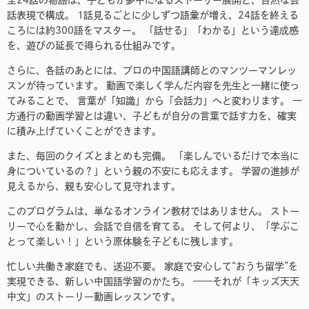
全24話の物語は、子どもが夢中になるストーリー展開と、自然な会
話表現で構成。 1話見るごとに少しずつ語彙が増え、24話を終える
ころには約300語をマスター。 「話せる」「わかる」という達成感
を、遊びの延長で得られる仕組みです。
さらに、各話のあとには、プロの中国語講師とのマンツーマンレッ
スンが待っています。 動画で楽しく学んだ内容を先生と一緒に使っ
てみることで、 言葉が「知識」から「会話力」へと変わります。 一
方通行の動画学習とは違い、子どもが自分の言葉で話す力を、確実
に積み上げていくことができます。
また、毎回のクイズとまとめも完備。 「楽しんでいるだけで本当に
身についているの？」という親の不安にも応えます。 学習の進捗が
見えるから、親も安心して見守れます。
このプログラムは、単なるオンライン教材ではありません。 ストー
リーで心を動かし、会話で自信を育てる。 そして何より、「学ぶこ
とって楽しい！」という原体験を子どもに残します。
忙しい共働き家庭でも、送迎不要。 家庭で安心して“おうち留学”を
実現できる、新しい中国語学習のかたち。 ——それが「キッズ天天
中文」のストーリー動画レッスンです。