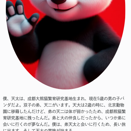
僕、天太は、成都大熊猫繁育研究基地生まれ、現在5歳の男の子パ
ンダだよ。双子の弟、天二がいます。天大は2歳の時に、北京動物
園に移籍したんだけど、弟の天二は体が弱かったため、成都熊猫繁
育研究基地に残ったんだ。弟と大の仲良しだったから、いつか弟に
会いに行くのが夢なんだ。僕は、弟天太と会いに行くため、長い旅
に出ます。そして天大の冒険が始まる。